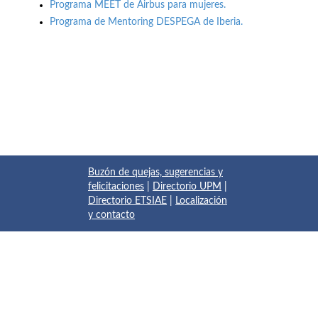
Programa MEET de Airbus para mujeres.
Programa de Mentoring DESPEGA de Iberia.
Buzón de quejas, sugerencias y
felicitaciones
|
Directorio UPM
|
Directorio ETSIAE
|
Localización
y contacto
© 2017 Escuela Técnica Superior de Ingeniería Aeronáutica y
del Espacio
Pza. del Cardenal Cisneros, 3
✆ 910675534 - 910675572