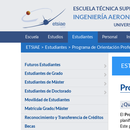
ESCUELA TÉCNICA SUP
INGENIERÍA AERON
UNIVER
Escuela
Estudios
Estudiantes
Personal
I
ETSIAE
>
Estudiantes
>
Programa de Orientación Prof
Futuros Estudiantes
ES
Estudiantes de Grado
Estudiantes de Máster
Pr
Estudiantes de Doctorado
Movilidad de Estudiantes
¿Qu
Matrícula Grado/Máster
El
Pr
Reconocimiento y Transferencia de Créditos
plani
Becas
Este 