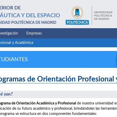
ERIOR DE
ÁUTICA Y DEL ESPACIO
SIDAD POLITÉCNICA DE MADRID
nvestigación
Empresas
esional y Académica
TUDIANTES
ogramas de Orientación Profesional
é son?
ograma de Orientación Académica y Profesional
de nuestra universidad e
ficación de su futuro académico y profesional, brindándoles las herramie
programa se estructura en dos componentes fundamentales: