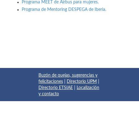
Programa MEET de Airbus para mujeres.
Programa de Mentoring DESPEGA de Iberia.
Buzón de quejas, sugerencias y
felicitaciones
|
Directorio UPM
|
Directorio ETSIAE
|
Localización
y contacto
© 2017 Escuela Técnica Superior de Ingeniería Aeronáutica y
del Espacio
Pza. del Cardenal Cisneros, 3
✆ 910675534 - 910675572