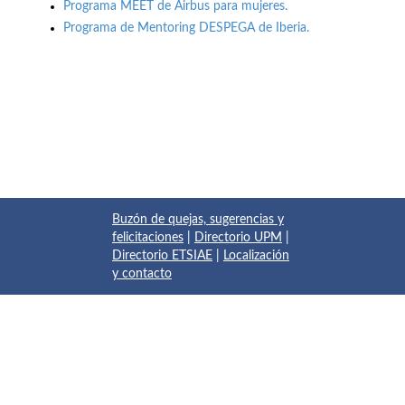
Programa MEET de Airbus para mujeres.
Programa de Mentoring DESPEGA de Iberia.
Buzón de quejas, sugerencias y
felicitaciones
|
Directorio UPM
|
Directorio ETSIAE
|
Localización
y contacto
© 2017 Escuela Técnica Superior de Ingeniería Aeronáutica y
del Espacio
Pza. del Cardenal Cisneros, 3
✆ 910675534 - 910675572