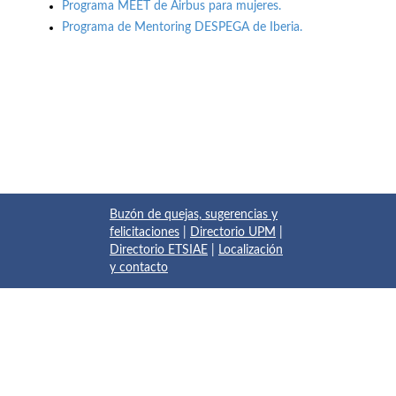
Programa MEET de Airbus para mujeres.
Programa de Mentoring DESPEGA de Iberia.
Buzón de quejas, sugerencias y
felicitaciones
|
Directorio UPM
|
Directorio ETSIAE
|
Localización
y contacto
© 2017 Escuela Técnica Superior de Ingeniería Aeronáutica y
del Espacio
Pza. del Cardenal Cisneros, 3
✆ 910675534 - 910675572