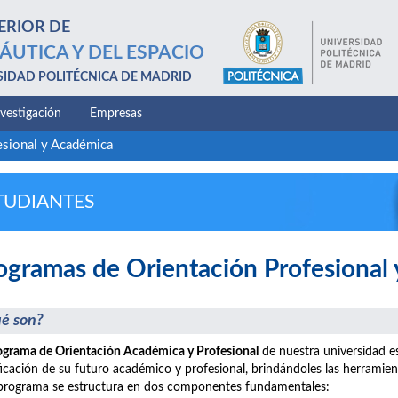
ERIOR DE
ÁUTICA Y DEL ESPACIO
SIDAD POLITÉCNICA DE MADRID
nvestigación
Empresas
esional y Académica
TUDIANTES
ogramas de Orientación Profesional
é son?
ograma de Orientación Académica y Profesional
de nuestra universidad e
ficación de su futuro académico y profesional, brindándoles las herramie
programa se estructura en dos componentes fundamentales: