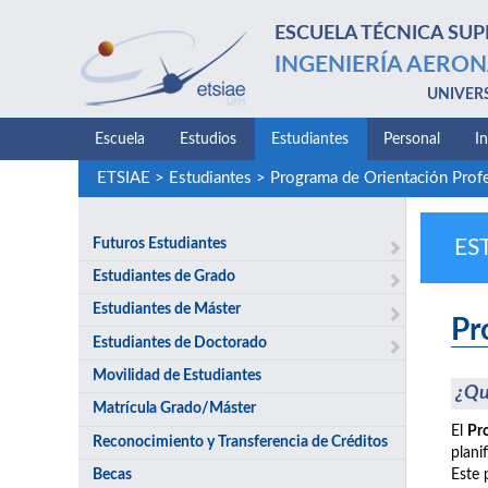
ESCUELA TÉCNICA SUP
INGENIERÍA AERON
UNIVER
Escuela
Estudios
Estudiantes
Personal
I
ETSIAE
>
Estudiantes
>
Programa de Orientación Prof
Futuros Estudiantes
ES
Estudiantes de Grado
Estudiantes de Máster
Pr
Estudiantes de Doctorado
Movilidad de Estudiantes
¿Qu
Matrícula Grado/Máster
El
Pr
Reconocimiento y Transferencia de Créditos
plani
Becas
Este 