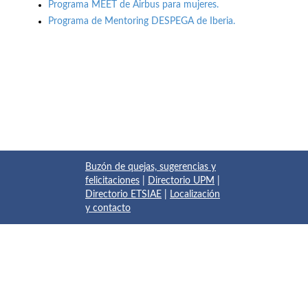
Programa MEET de Airbus para mujeres.
Programa de Mentoring DESPEGA de Iberia.
Buzón de quejas, sugerencias y
felicitaciones
|
Directorio UPM
|
Directorio ETSIAE
|
Localización
y contacto
© 2017 Escuela Técnica Superior de Ingeniería Aeronáutica y
del Espacio
Pza. del Cardenal Cisneros, 3
✆ 910675534 - 910675572