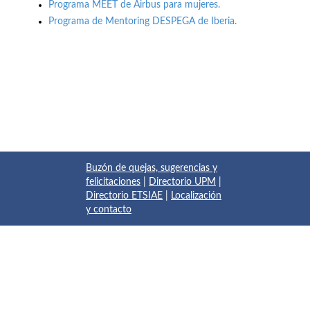
Programa MEET de Airbus para mujeres.
Programa de Mentoring DESPEGA de Iberia.
Buzón de quejas, sugerencias y
felicitaciones
|
Directorio UPM
|
Directorio ETSIAE
|
Localización
y contacto
© 2017 Escuela Técnica Superior de Ingeniería Aeronáutica y
del Espacio
Pza. del Cardenal Cisneros, 3
✆ 910675534 - 910675572