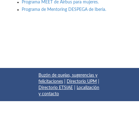
Programa MEET de Airbus para mujeres.
Programa de Mentoring DESPEGA de Iberia.
Buzón de quejas, sugerencias y
felicitaciones
|
Directorio UPM
|
Directorio ETSIAE
|
Localización
y contacto
© 2017 Escuela Técnica Superior de Ingeniería Aeronáutica y
del Espacio
Pza. del Cardenal Cisneros, 3
✆ 910675534 - 910675572