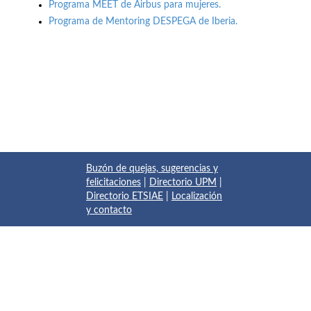
Programa MEET de Airbus para mujeres.
Programa de Mentoring DESPEGA de Iberia.
Buzón de quejas, sugerencias y
felicitaciones
|
Directorio UPM
|
Directorio ETSIAE
|
Localización
y contacto
© 2017 Escuela Técnica Superior de Ingeniería Aeronáutica y
del Espacio
Pza. del Cardenal Cisneros, 3
✆ 910675534 - 910675572