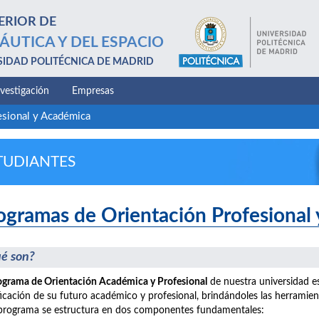
ERIOR DE
ÁUTICA Y DEL ESPACIO
SIDAD POLITÉCNICA DE MADRID
nvestigación
Empresas
esional y Académica
TUDIANTES
ogramas de Orientación Profesional
é son?
ograma de Orientación Académica y Profesional
de nuestra universidad e
ficación de su futuro académico y profesional, brindándoles las herramie
programa se estructura en dos componentes fundamentales: