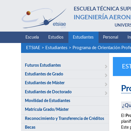
ESCUELA TÉCNICA SUP
INGENIERÍA AERON
UNIVER
Escuela
Estudios
Estudiantes
Personal
I
ETSIAE
>
Estudiantes
>
Programa de Orientación Prof
Futuros Estudiantes
ES
Estudiantes de Grado
Estudiantes de Máster
Pr
Estudiantes de Doctorado
Movilidad de Estudiantes
¿Qu
Matrícula Grado/Máster
El
Pr
Reconocimiento y Transferencia de Créditos
plani
Becas
Este 