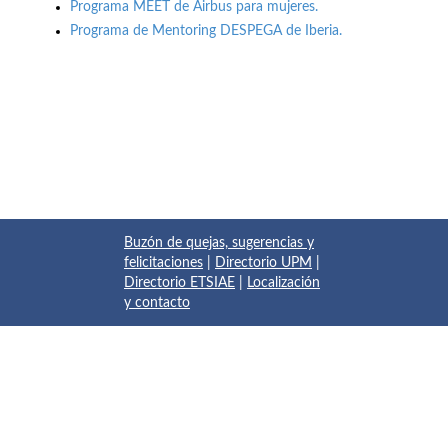
Programa MEET de Airbus para mujeres.
Programa de Mentoring DESPEGA de Iberia.
Buzón de quejas, sugerencias y
felicitaciones
|
Directorio UPM
|
Directorio ETSIAE
|
Localización
y contacto
© 2017 Escuela Técnica Superior de Ingeniería Aeronáutica y
del Espacio
Pza. del Cardenal Cisneros, 3
✆ 910675534 - 910675572