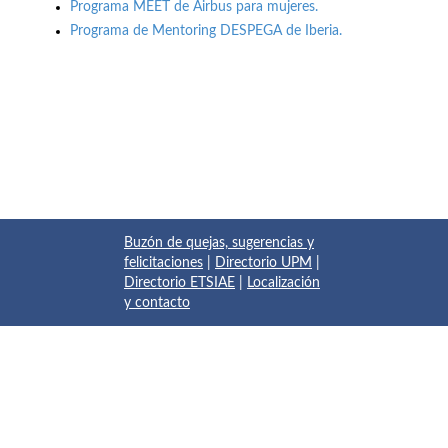
Programa MEET de Airbus para mujeres.
Programa de Mentoring DESPEGA de Iberia.
Buzón de quejas, sugerencias y
felicitaciones
|
Directorio UPM
|
Directorio ETSIAE
|
Localización
y contacto
© 2017 Escuela Técnica Superior de Ingeniería Aeronáutica y
del Espacio
Pza. del Cardenal Cisneros, 3
✆ 910675534 - 910675572