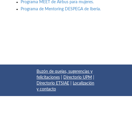
Programa MEET de Airbus para mujeres.
Programa de Mentoring DESPEGA de Iberia.
Buzón de quejas, sugerencias y
felicitaciones
|
Directorio UPM
|
Directorio ETSIAE
|
Localización
y contacto
© 2017 Escuela Técnica Superior de Ingeniería Aeronáutica y
del Espacio
Pza. del Cardenal Cisneros, 3
✆ 910675534 - 910675572