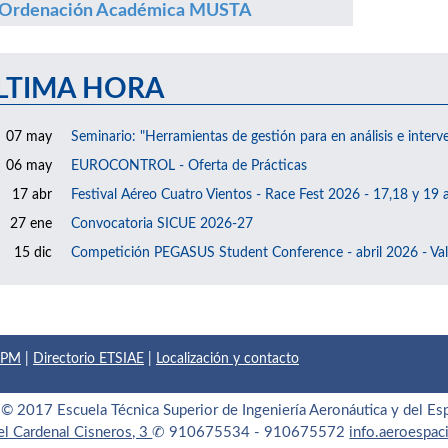
Ordenación Académica MUSTA
LTIMA HORA
07 may
Seminario: "Herramientas de gestión para en análisis e interv
06 may
EUROCONTROL - Oferta de Prácticas
17 abr
Festival Aéreo Cuatro Vientos - Race Fest 2026 - 17,18 y 19 a
27 ene
Convocatoria SICUE 2026-27
15 dic
Competición PEGASUS Student Conference - abril 2026 - Val
 UPM
|
Directorio ETSIAE
|
Localización y contacto
© 2017 Escuela Técnica Superior de Ingeniería Aeronáutica y del Es
el Cardenal Cisneros, 3
✆ 910675534 - 910675572
info.aeroespa