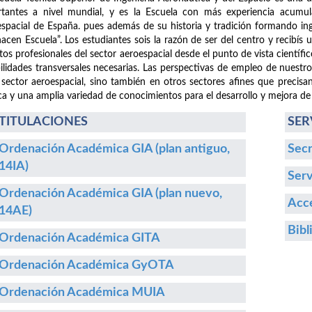
tantes a nivel mundial, y es la Escuela con más experiencia acumula
spacial de España. pues además de su historia y tradición formando i
hacen Escuela”. Los estudiantes sois la razón de ser del centro y recibís
etos profesionales del sector aeroespacial desde el punto de vista cientí
ilidades transversales necesarias. Las perspectivas de empleo de nuestr
 sector aeroespacial, sino también en otros sectores afines que precisa
ca y una amplia variedad de conocimientos para el desarrollo y mejora de
TITULACIONES
SER
Ordenación Académica GIA (plan antiguo,
Secr
14IA)
Serv
Ordenación Académica GIA (plan nuevo,
Acce
14AE)
Bibl
Ordenación Académica GITA
Ordenación Académica GyOTA
Ordenación Académica MUIA