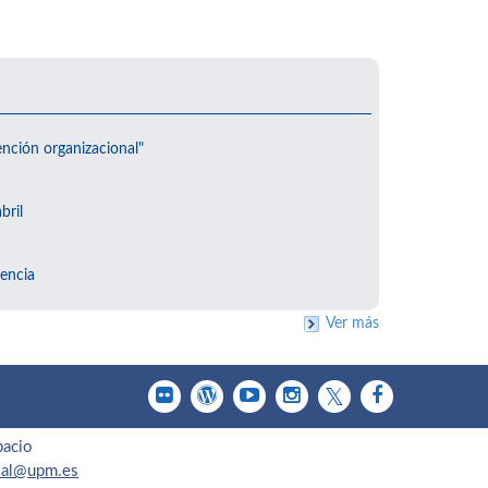
ención organizacional"
bril
encia
Ver más
pacio
cial@upm.es