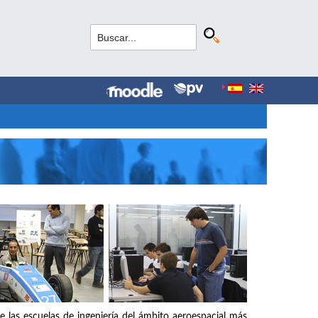
e las escuelas de ingeniería del ámbito aeroespacial más