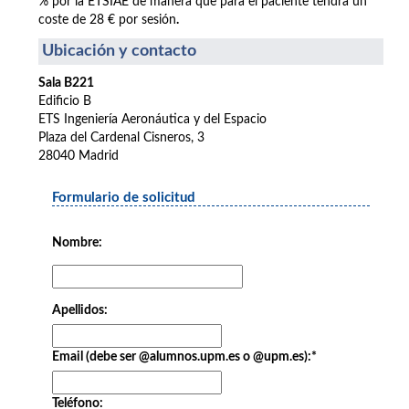
% por la ETSIAE de manera que para el paciente tendrá un
coste de 28 € por sesión
.
Ubicación y contacto
Sala B221
Edificio B
ETS Ingeniería Aeronáutica y del Espacio
Plaza del Cardenal Cisneros, 3
28040 Madrid
Formulario de solicitud
Nombre:
Apellidos:
Email (debe ser @alumnos.upm.es o @upm.es):
*
Teléfono: