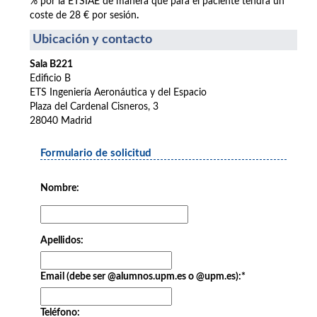
% por la ETSIAE de manera que para el paciente tendrá un
coste de 28 € por sesión
.
Ubicación y contacto
Sala B221
Edificio B
ETS Ingeniería Aeronáutica y del Espacio
Plaza del Cardenal Cisneros, 3
28040 Madrid
Formulario de solicitud
Nombre:
Apellidos:
Email (debe ser @alumnos.upm.es o @upm.es):
*
Teléfono: