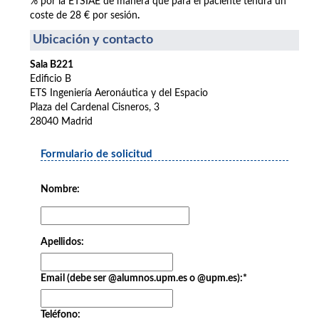
% por la ETSIAE de manera que para el paciente tendrá un
coste de 28 € por sesión
.
Ubicación y contacto
Sala B221
Edificio B
ETS Ingeniería Aeronáutica y del Espacio
Plaza del Cardenal Cisneros, 3
28040 Madrid
Formulario de solicitud
Nombre:
Apellidos:
Email (debe ser @alumnos.upm.es o @upm.es):
*
Teléfono: