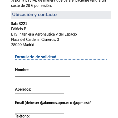
% por la ETSIAE de manera que para el paciente tendrá un
coste de 28 € por sesión
.
Ubicación y contacto
Sala B221
Edificio B
ETS Ingeniería Aeronáutica y del Espacio
Plaza del Cardenal Cisneros, 3
28040 Madrid
Formulario de solicitud
Nombre:
Apellidos:
Email (debe ser @alumnos.upm.es o @upm.es):
*
Teléfono: