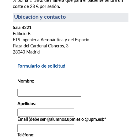
% por la ETSIAE de manera que para el paciente tendrá un
coste de 28 € por sesión
.
Ubicación y contacto
Sala B221
Edificio B
ETS Ingeniería Aeronáutica y del Espacio
Plaza del Cardenal Cisneros, 3
28040 Madrid
Formulario de solicitud
Nombre:
Apellidos:
Email (debe ser @alumnos.upm.es o @upm.es):
*
Teléfono: