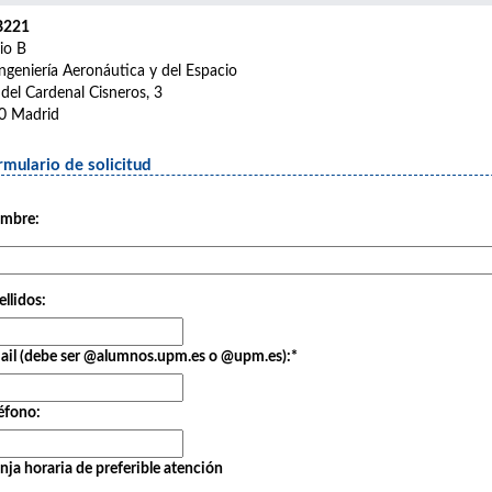
B221
cio B
ngeniería Aeronáutica y del Espacio
 del Cardenal Cisneros, 3
0 Madrid
rmulario de solicitud
mbre:
llidos:
ail (debe ser @alumnos.upm.es o @upm.es):
*
éfono:
nja horaria de preferible atención