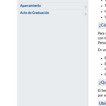
Aparcamiento
Acto de Graduación
¿Có
Para 
con t
Perso
En un
¿Qu
El Se
por s
Ubi