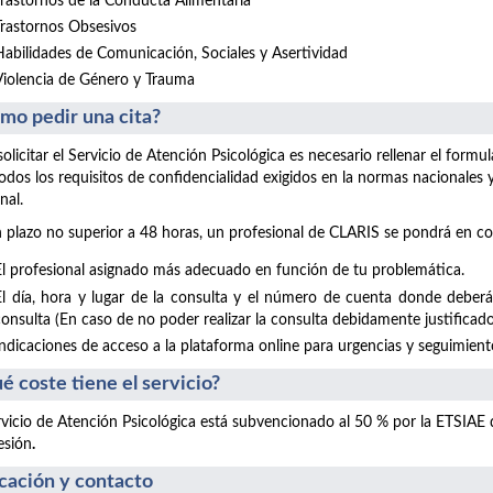
Trastornos de la Conducta Alimentaria
Trastornos Obsesivos
Habilidades de Comunicación, Sociales y Asertividad
Violencia de Género y Trauma
mo pedir una cita?
solicitar el Servicio de Atención Psicológica es necesario rellenar el form
odos los requisitos de confidencialidad exigidos en la normas nacionales
nal.
 plazo no superior a 48 horas, un profesional de CLARIS se pondrá en co
El profesional asignado más adecuado en función de tu problemática.
El día, hora y lugar de la consulta y el número de cuenta donde deberá
consulta (En caso de no poder realizar la consulta debidamente justificado
Indicaciones de acceso a la plataforma online para urgencias y seguimientos
é coste tiene el servicio?
rvicio de Atención Psicológica está subvencionado al 50 % por la ETSIAE
esión
.
cación y contacto