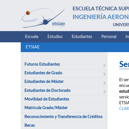
ESCUELA TÉCNICA SUP
INGENIERÍA AERON
UNIVER
Escuela
Estudios
Estudiantes
Personal
I
ETSIAE
Se
Futuros Estudiantes
Estudiantes de Grado
El se
Estudiantes de Máster
encue
Estudiantes de Doctorado
estud
servi
Movilidad de Estudiantes
ETSIA
Matrícula Grado/Máster
CLAR
Reconocimiento y Transferencia de Créditos
Becas