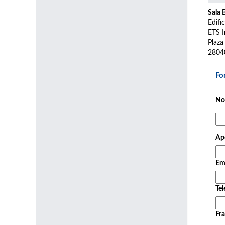
Sala 
Edifi
ETS I
Plaza
2804
Fo
No
Ape
Em
Tel
Fra