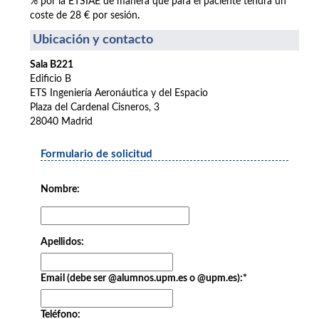
% por la ETSIAE de manera que para el paciente tendrá un
coste de 28 € por sesión
.
Ubicación y contacto
Sala B221
Edificio B
ETS Ingeniería Aeronáutica y del Espacio
Plaza del Cardenal Cisneros, 3
28040 Madrid
Formulario de solicitud
Nombre:
Apellidos:
Email (debe ser @alumnos.upm.es o @upm.es):
*
Teléfono: