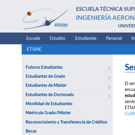
ESCUELA TÉCNICA SUP
INGENIERÍA AERON
UNIVER
Escuela
Estudios
Estudiantes
Personal
I
ETSIAE
Se
Futuros Estudiantes
Estudiantes de Grado
El se
Estudiantes de Máster
encue
Estudiantes de Doctorado
estud
servi
Movilidad de Estudiantes
ETSIA
Matrícula Grado/Máster
CLAR
Reconocimiento y Transferencia de Créditos
Becas