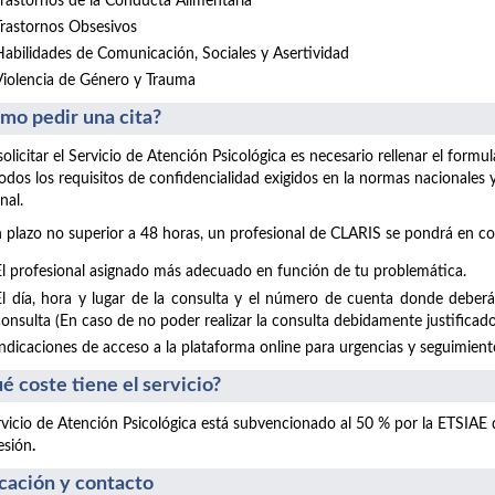
Trastornos de la Conducta Alimentaria
Trastornos Obsesivos
Habilidades de Comunicación, Sociales y Asertividad
Violencia de Género y Trauma
mo pedir una cita?
solicitar el Servicio de Atención Psicológica es necesario rellenar el form
odos los requisitos de confidencialidad exigidos en la normas nacionales
nal.
 plazo no superior a 48 horas, un profesional de CLARIS se pondrá en co
El profesional asignado más adecuado en función de tu problemática.
El día, hora y lugar de la consulta y el número de cuenta donde deberá
consulta (En caso de no poder realizar la consulta debidamente justificado
Indicaciones de acceso a la plataforma online para urgencias y seguimientos
é coste tiene el servicio?
rvicio de Atención Psicológica está subvencionado al 50 % por la ETSIAE
esión
.
cación y contacto