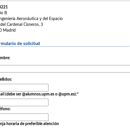
B221
cio B
ngeniería Aeronáutica y del Espacio
 del Cardenal Cisneros, 3
0 Madrid
rmulario de solicitud
mbre:
llidos:
ail (debe ser @alumnos.upm.es o @upm.es):
*
éfono:
nja horaria de preferible atención