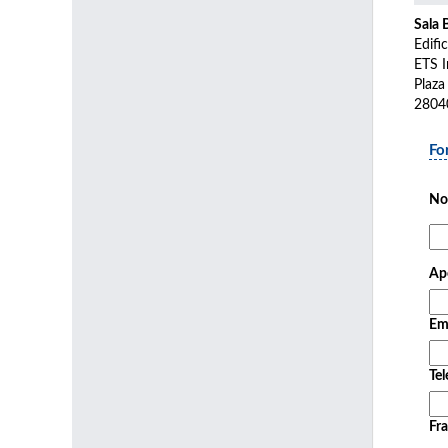
Sala 
Edifi
ETS I
Plaza
2804
Fo
No
Ape
Em
Tel
Fra