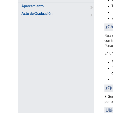
Aparcamiento
Acto de Graduación
¿Có
Para 
con t
Perso
En un
¿Qu
El Se
por s
Ubi