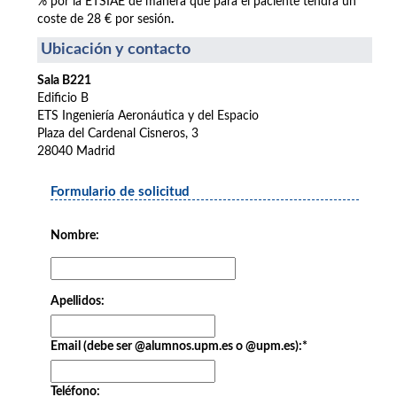
% por la ETSIAE de manera que para el paciente tendrá un
coste de 28 € por sesión
.
Ubicación y contacto
Sala B221
Edificio B
ETS Ingeniería Aeronáutica y del Espacio
Plaza del Cardenal Cisneros, 3
28040 Madrid
Formulario de solicitud
Nombre:
Apellidos:
Email (debe ser @alumnos.upm.es o @upm.es):
*
Teléfono: