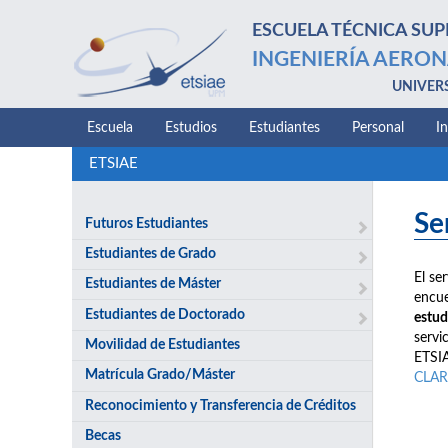
ESCUELA TÉCNICA SUP
INGENIERÍA AERON
UNIVER
Escuela
Estudios
Estudiantes
Personal
I
ETSIAE
Se
Futuros Estudiantes
Estudiantes de Grado
El se
Estudiantes de Máster
encue
Estudiantes de Doctorado
estud
servi
Movilidad de Estudiantes
ETSIA
Matrícula Grado/Máster
CLAR
Reconocimiento y Transferencia de Créditos
Becas