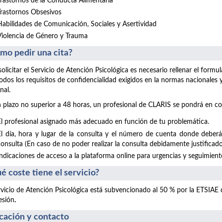
Trastornos de la Conducta Alimentaria
Trastornos Obsesivos
Habilidades de Comunicación, Sociales y Asertividad
Violencia de Género y Trauma
mo pedir una cita?
solicitar el Servicio de Atención Psicológica es necesario rellenar el form
odos los requisitos de confidencialidad exigidos en la normas nacionales
nal.
 plazo no superior a 48 horas, un profesional de CLARIS se pondrá en co
El profesional asignado más adecuado en función de tu problemática.
El día, hora y lugar de la consulta y el número de cuenta donde deberá
consulta (En caso de no poder realizar la consulta debidamente justificado
Indicaciones de acceso a la plataforma online para urgencias y seguimientos
é coste tiene el servicio?
rvicio de Atención Psicológica está subvencionado al 50 % por la ETSIAE
esión
.
cación y contacto