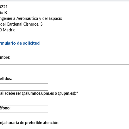
B221
cio B
ngeniería Aeronáutica y del Espacio
 del Cardenal Cisneros, 3
0 Madrid
rmulario de solicitud
mbre:
llidos:
ail (debe ser @alumnos.upm.es o @upm.es):
*
éfono:
nja horaria de preferible atención