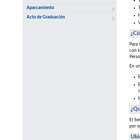
Aparcamiento
Acto de Graduación
¿Có
Para 
con t
Perso
En un
¿Qu
El Se
por s
Ubi