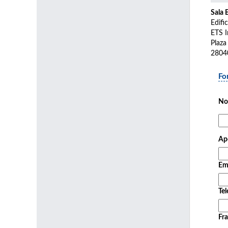
Sala 
Edifi
ETS I
Plaza
2804
Fo
No
Ape
Em
Tel
Fra