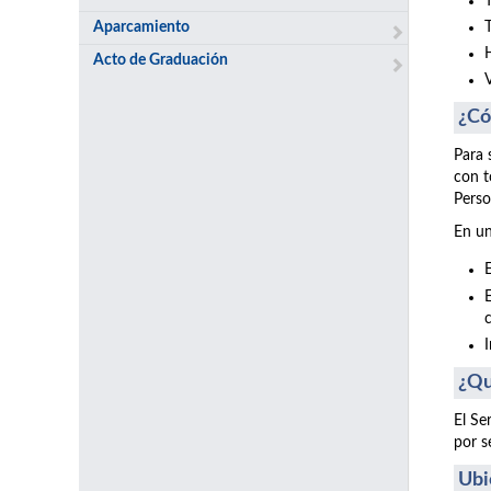
Aparcamiento
Acto de Graduación
¿Có
Para 
con t
Perso
En un
¿Qu
El Se
por s
Ubi