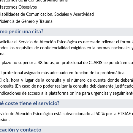
Trastornos de la Conducta Alimentaria
Trastornos Obsesivos
Habilidades de Comunicación, Sociales y Asertividad
Violencia de Género y Trauma
mo pedir una cita?
solicitar el Servicio de Atención Psicológica es necesario rellenar el form
odos los requisitos de confidencialidad exigidos en la normas nacionales
nal.
 plazo no superior a 48 horas, un profesional de CLARIS se pondrá en co
El profesional asignado más adecuado en función de tu problemática.
El día, hora y lugar de la consulta y el número de cuenta donde deberá
consulta (En caso de no poder realizar la consulta debidamente justificado
Indicaciones de acceso a la plataforma online para urgencias y seguimientos
é coste tiene el servicio?
rvicio de Atención Psicológica está subvencionado al 50 % por la ETSIAE
esión
.
cación y contacto