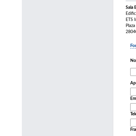
Sala 
Edifi
ETS I
Plaza
2804
Fo
No
Ape
Em
Tel
Fra