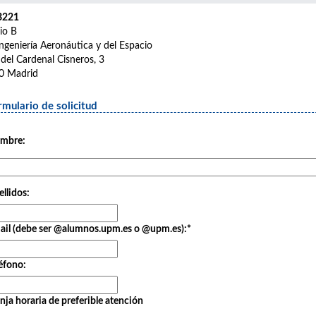
B221
cio B
ngeniería Aeronáutica y del Espacio
 del Cardenal Cisneros, 3
0 Madrid
rmulario de solicitud
mbre:
llidos:
ail (debe ser @alumnos.upm.es o @upm.es):
*
éfono:
nja horaria de preferible atención