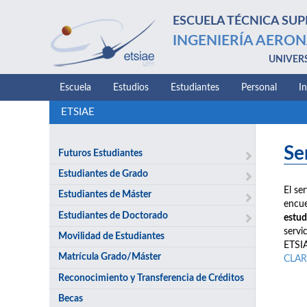
ESCUELA TÉCNICA SUP
INGENIERÍA AERON
UNIVER
Escuela
Estudios
Estudiantes
Personal
I
ETSIAE
Se
Futuros Estudiantes
Estudiantes de Grado
El se
Estudiantes de Máster
encue
Estudiantes de Doctorado
estud
servi
Movilidad de Estudiantes
ETSIA
Matrícula Grado/Máster
CLAR
Reconocimiento y Transferencia de Créditos
Becas