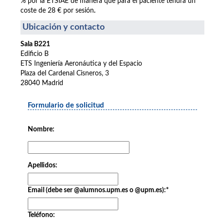
% por la ETSIAE de manera que para el paciente tendrá un
coste de 28 € por sesión
.
Ubicación y contacto
Sala B221
Edificio B
ETS Ingeniería Aeronáutica y del Espacio
Plaza del Cardenal Cisneros, 3
28040 Madrid
Formulario de solicitud
Nombre:
Apellidos:
Email (debe ser @alumnos.upm.es o @upm.es):
*
Teléfono: