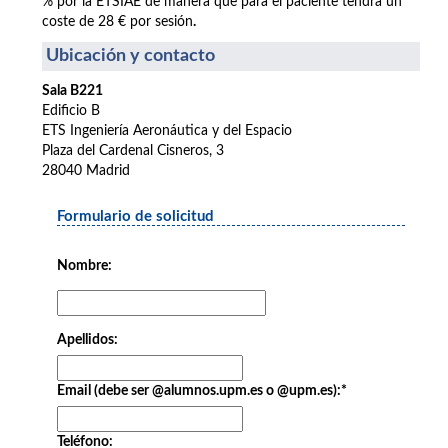
% por la ETSIAE de manera que para el paciente tendrá un
coste de 28 € por sesión
.
Ubicación y contacto
Sala B221
Edificio B
ETS Ingeniería Aeronáutica y del Espacio
Plaza del Cardenal Cisneros, 3
28040 Madrid
Formulario de solicitud
Nombre:
Apellidos:
Email (debe ser @alumnos.upm.es o @upm.es):
*
Teléfono: