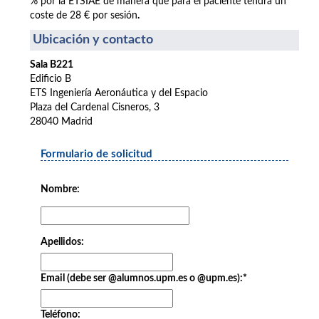
% por la ETSIAE de manera que para el paciente tendrá un
coste de 28 € por sesión
.
Ubicación y contacto
Sala B221
Edificio B
ETS Ingeniería Aeronáutica y del Espacio
Plaza del Cardenal Cisneros, 3
28040 Madrid
Formulario de solicitud
Nombre:
Apellidos:
Email (debe ser @alumnos.upm.es o @upm.es):
*
Teléfono: