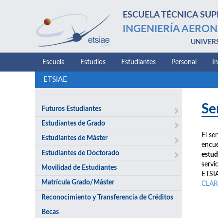
ESCUELA TÉCNICA SUP
INGENIERÍA AERON
UNIVER
Escuela
Estudios
Estudiantes
Personal
I
ETSIAE
Se
Futuros Estudiantes
Estudiantes de Grado
El se
Estudiantes de Máster
encue
Estudiantes de Doctorado
estud
servi
Movilidad de Estudiantes
ETSIA
Matrícula Grado/Máster
CLAR
Reconocimiento y Transferencia de Créditos
Becas