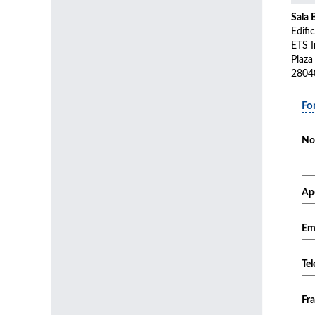
Sala 
Edifi
ETS I
Plaza
2804
Fo
No
Ape
Em
Tel
Fra