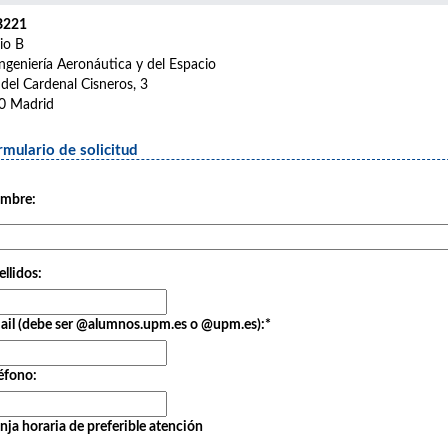
B221
cio B
ngeniería Aeronáutica y del Espacio
 del Cardenal Cisneros, 3
0 Madrid
rmulario de solicitud
mbre:
llidos:
ail (debe ser @alumnos.upm.es o @upm.es):
*
éfono:
nja horaria de preferible atención