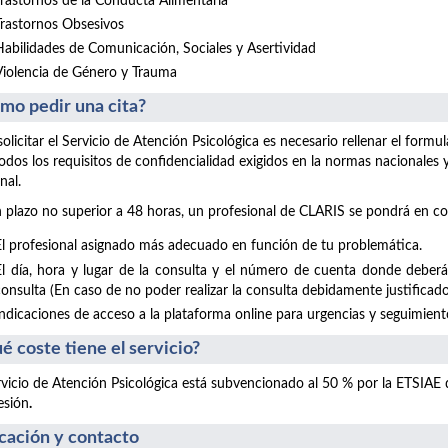
Trastornos de la Conducta Alimentaria
Trastornos Obsesivos
Habilidades de Comunicación, Sociales y Asertividad
Violencia de Género y Trauma
mo pedir una cita?
solicitar el Servicio de Atención Psicológica es necesario rellenar el form
odos los requisitos de confidencialidad exigidos en la normas nacionales
nal.
 plazo no superior a 48 horas, un profesional de CLARIS se pondrá en co
El profesional asignado más adecuado en función de tu problemática.
El día, hora y lugar de la consulta y el número de cuenta donde deberá
consulta (En caso de no poder realizar la consulta debidamente justificado
Indicaciones de acceso a la plataforma online para urgencias y seguimientos
é coste tiene el servicio?
rvicio de Atención Psicológica está subvencionado al 50 % por la ETSIAE
esión
.
cación y contacto