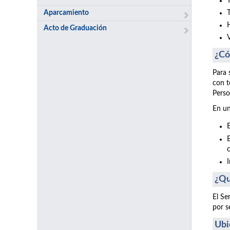
Aparcamiento
Acto de Graduación
¿Có
Para 
con t
Perso
En un
¿Qu
El Se
por s
Ubi