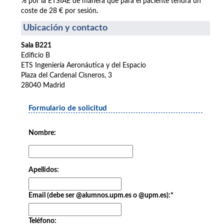
% por la ETSIAE de manera que para el paciente tendrá un
coste de 28 € por sesión
.
Ubicación y contacto
Sala B221
Edificio B
ETS Ingeniería Aeronáutica y del Espacio
Plaza del Cardenal Cisneros, 3
28040 Madrid
Formulario de solicitud
Nombre:
Apellidos:
Email (debe ser @alumnos.upm.es o @upm.es):
*
Teléfono: