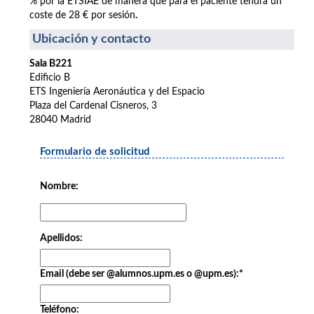
% por la ETSIAE de manera que para el paciente tendrá un
coste de 28 € por sesión
.
Ubicación y contacto
Sala B221
Edificio B
ETS Ingeniería Aeronáutica y del Espacio
Plaza del Cardenal Cisneros, 3
28040 Madrid
Formulario de solicitud
Nombre:
Apellidos:
Email (debe ser @alumnos.upm.es o @upm.es):
*
Teléfono: