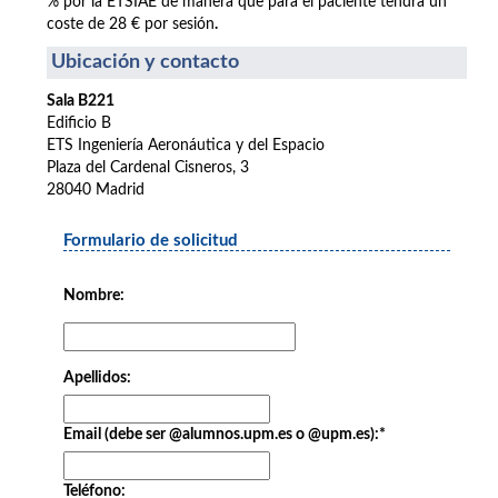
% por la ETSIAE de manera que para el paciente tendrá un
coste de 28 € por sesión
.
Ubicación y contacto
Sala B221
Edificio B
ETS Ingeniería Aeronáutica y del Espacio
Plaza del Cardenal Cisneros, 3
28040 Madrid
Formulario de solicitud
Nombre:
Apellidos:
Email (debe ser @alumnos.upm.es o @upm.es):
*
Teléfono: