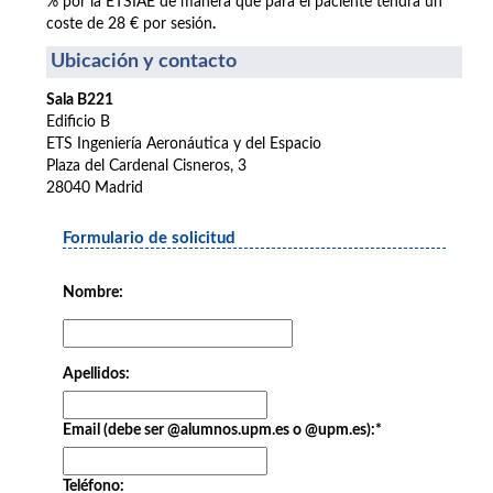
% por la ETSIAE de manera que para el paciente tendrá un
coste de 28 € por sesión
.
Ubicación y contacto
Sala B221
Edificio B
ETS Ingeniería Aeronáutica y del Espacio
Plaza del Cardenal Cisneros, 3
28040 Madrid
Formulario de solicitud
Nombre:
Apellidos:
Email (debe ser @alumnos.upm.es o @upm.es):
*
Teléfono: