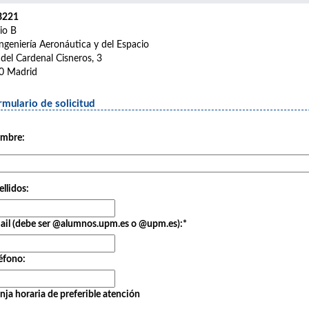
B221
cio B
ngeniería Aeronáutica y del Espacio
 del Cardenal Cisneros, 3
0 Madrid
rmulario de solicitud
mbre:
llidos:
ail (debe ser @alumnos.upm.es o @upm.es):
*
éfono:
nja horaria de preferible atención