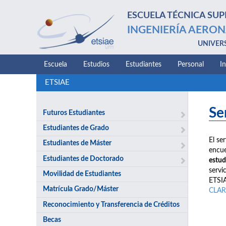
ESCUELA TÉCNICA SUP
INGENIERÍA AERON
UNIVER
Escuela
Estudios
Estudiantes
Personal
I
ETSIAE
Se
Futuros Estudiantes
Estudiantes de Grado
El se
Estudiantes de Máster
encue
Estudiantes de Doctorado
estud
servi
Movilidad de Estudiantes
ETSIA
Matrícula Grado/Máster
CLAR
Reconocimiento y Transferencia de Créditos
Becas