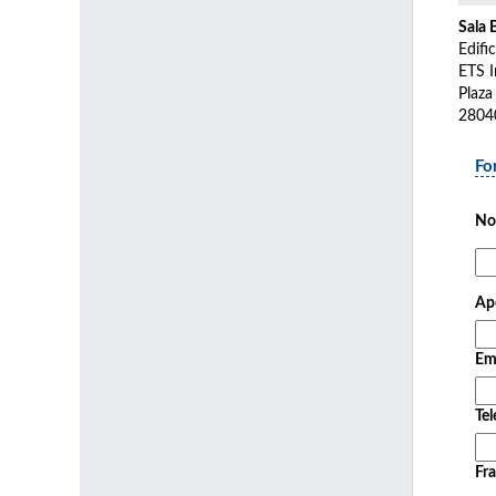
Sala 
Edifi
ETS I
Plaza
2804
Fo
No
Ape
Em
Tel
Fra