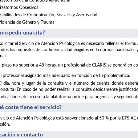
Trastornos de la Conducta Alimentaria
Trastornos Obsesivos
Habilidades de Comunicación, Sociales y Asertividad
Violencia de Género y Trauma
mo pedir una cita?
solicitar el Servicio de Atención Psicológica es necesario rellenar el form
odos los requisitos de confidencialidad exigidos en la normas nacionales
nal.
 plazo no superior a 48 horas, un profesional de CLARIS se pondrá en co
El profesional asignado más adecuado en función de tu problemática.
El día, hora y lugar de la consulta y el número de cuenta donde deberá
consulta (En caso de no poder realizar la consulta debidamente justificado
Indicaciones de acceso a la plataforma online para urgencias y seguimientos
é coste tiene el servicio?
rvicio de Atención Psicológica está subvencionado al 50 % por la ETSIAE
esión
.
cación y contacto