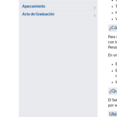
Aparcamiento
Acto de Graduación
¿Có
Para 
con t
Perso
En un
¿Qu
El Se
por s
Ubi