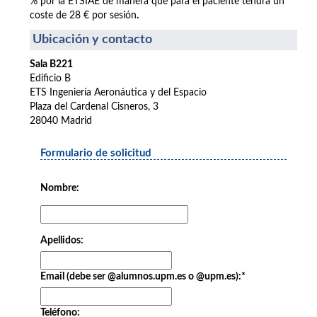
% por la ETSIAE de manera que para el paciente tendrá un
coste de 28 € por sesión
.
Ubicación y contacto
Sala B221
Edificio B
ETS Ingeniería Aeronáutica y del Espacio
Plaza del Cardenal Cisneros, 3
28040 Madrid
Formulario de solicitud
Nombre:
Apellidos:
Email (debe ser @alumnos.upm.es o @upm.es):
*
Teléfono: