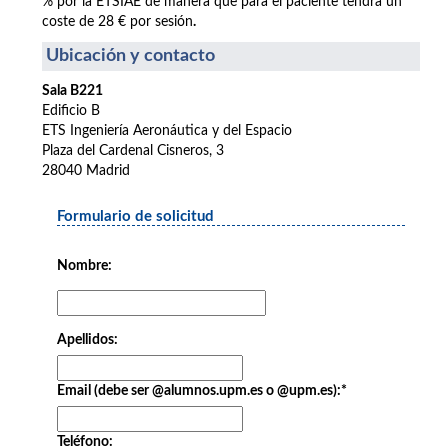
% por la ETSIAE de manera que para el paciente tendrá un
coste de 28 € por sesión
.
Ubicación y contacto
Sala B221
Edificio B
ETS Ingeniería Aeronáutica y del Espacio
Plaza del Cardenal Cisneros, 3
28040 Madrid
Formulario de solicitud
Nombre:
Apellidos:
Email (debe ser @alumnos.upm.es o @upm.es):
*
Teléfono: