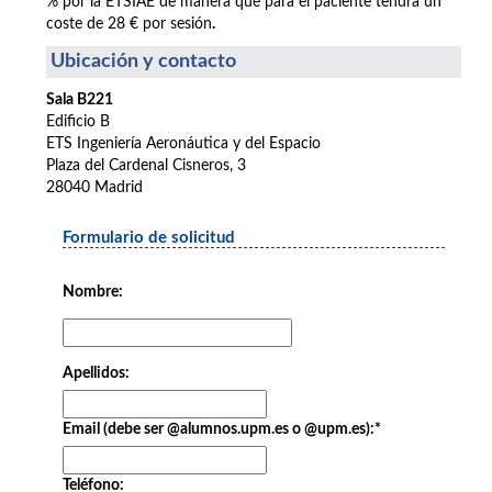
% por la ETSIAE de manera que para el paciente tendrá un
coste de 28 € por sesión
.
Ubicación y contacto
Sala B221
Edificio B
ETS Ingeniería Aeronáutica y del Espacio
Plaza del Cardenal Cisneros, 3
28040 Madrid
Formulario de solicitud
Nombre:
Apellidos:
Email (debe ser @alumnos.upm.es o @upm.es):
*
Teléfono: