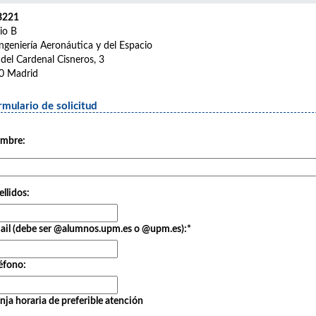
B221
cio B
ngeniería Aeronáutica y del Espacio
 del Cardenal Cisneros, 3
0 Madrid
rmulario de solicitud
mbre:
llidos:
ail (debe ser @alumnos.upm.es o @upm.es):
*
éfono:
nja horaria de preferible atención