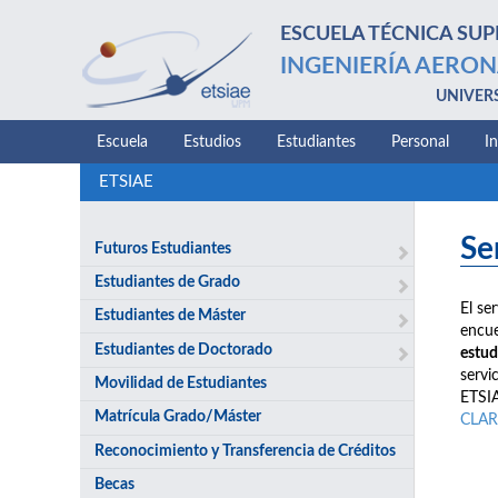
ESCUELA TÉCNICA SUP
INGENIERÍA AERON
UNIVER
Escuela
Estudios
Estudiantes
Personal
I
ETSIAE
Se
Futuros Estudiantes
Estudiantes de Grado
El se
Estudiantes de Máster
encue
Estudiantes de Doctorado
estud
servi
Movilidad de Estudiantes
ETSIA
Matrícula Grado/Máster
CLAR
Reconocimiento y Transferencia de Créditos
Becas