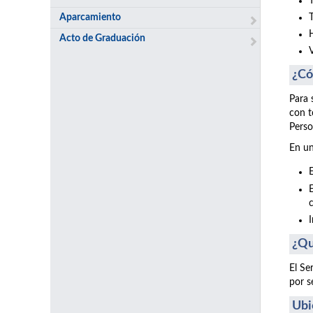
Aparcamiento
Acto de Graduación
¿Có
Para 
con t
Perso
En un
¿Qu
El Se
por s
Ubi