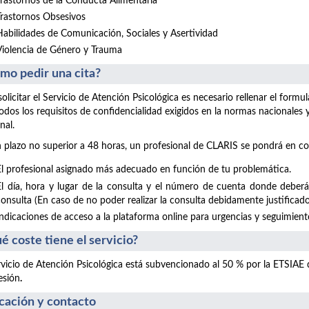
Trastornos de la Conducta Alimentaria
Trastornos Obsesivos
Habilidades de Comunicación, Sociales y Asertividad
Violencia de Género y Trauma
mo pedir una cita?
solicitar el Servicio de Atención Psicológica es necesario rellenar el form
odos los requisitos de confidencialidad exigidos en la normas nacionales
nal.
 plazo no superior a 48 horas, un profesional de CLARIS se pondrá en co
El profesional asignado más adecuado en función de tu problemática.
El día, hora y lugar de la consulta y el número de cuenta donde deberá
consulta (En caso de no poder realizar la consulta debidamente justificado
Indicaciones de acceso a la plataforma online para urgencias y seguimientos
é coste tiene el servicio?
rvicio de Atención Psicológica está subvencionado al 50 % por la ETSIAE
esión
.
cación y contacto