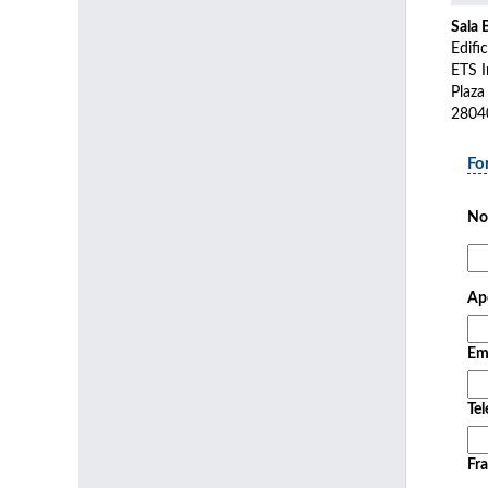
Sala 
Edifi
ETS I
Plaza
2804
Fo
No
Ape
Em
Tel
Fra