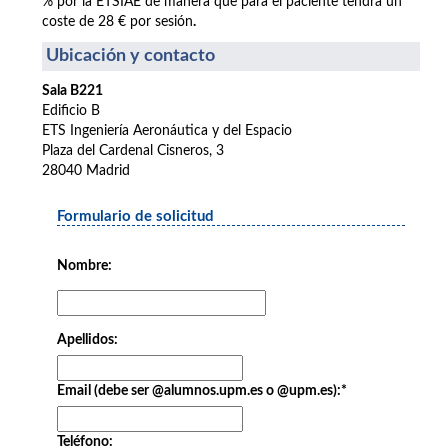
% por la ETSIAE de manera que para el paciente tendrá un
coste de 28 € por sesión
.
Ubicación y contacto
Sala B221
Edificio B
ETS Ingeniería Aeronáutica y del Espacio
Plaza del Cardenal Cisneros, 3
28040 Madrid
Formulario de solicitud
Nombre:
Apellidos:
Email (debe ser @alumnos.upm.es o @upm.es):
*
Teléfono: