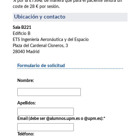
% por la ETSIAE de manera que para el paciente tendrá un
coste de 28 € por sesión
.
Ubicación y contacto
Sala B221
Edificio B
ETS Ingeniería Aeronáutica y del Espacio
Plaza del Cardenal Cisneros, 3
28040 Madrid
Formulario de solicitud
Nombre:
Apellidos:
Email (debe ser @alumnos.upm.es o @upm.es):
*
Teléfono: