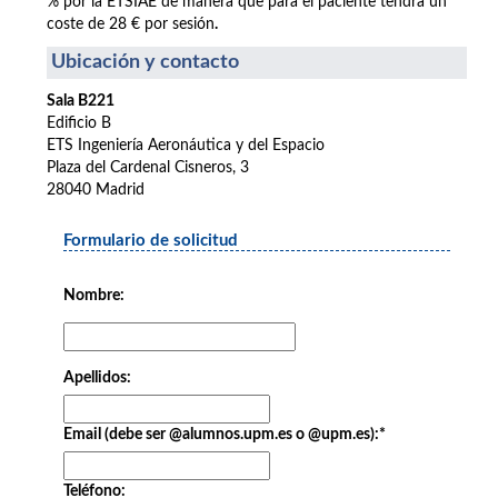
% por la ETSIAE de manera que para el paciente tendrá un
coste de 28 € por sesión
.
Ubicación y contacto
Sala B221
Edificio B
ETS Ingeniería Aeronáutica y del Espacio
Plaza del Cardenal Cisneros, 3
28040 Madrid
Formulario de solicitud
Nombre:
Apellidos:
Email (debe ser @alumnos.upm.es o @upm.es):
*
Teléfono: