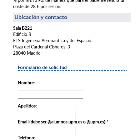
% por la ETSIAE de manera que para el paciente tendrá un
coste de 28 € por sesión
.
Ubicación y contacto
Sala B221
Edificio B
ETS Ingeniería Aeronáutica y del Espacio
Plaza del Cardenal Cisneros, 3
28040 Madrid
Formulario de solicitud
Nombre:
Apellidos:
Email (debe ser @alumnos.upm.es o @upm.es):
*
Teléfono: