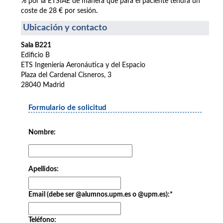
% por la ETSIAE de manera que para el paciente tendrá un
coste de 28 € por sesión
.
Ubicación y contacto
Sala B221
Edificio B
ETS Ingeniería Aeronáutica y del Espacio
Plaza del Cardenal Cisneros, 3
28040 Madrid
Formulario de solicitud
Nombre:
Apellidos:
Email (debe ser @alumnos.upm.es o @upm.es):
*
Teléfono: