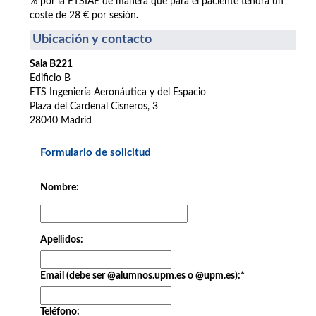
% por la ETSIAE de manera que para el paciente tendrá un
coste de 28 € por sesión
.
Ubicación y contacto
Sala B221
Edificio B
ETS Ingeniería Aeronáutica y del Espacio
Plaza del Cardenal Cisneros, 3
28040 Madrid
Formulario de solicitud
Nombre:
Apellidos:
Email (debe ser @alumnos.upm.es o @upm.es):
*
Teléfono: