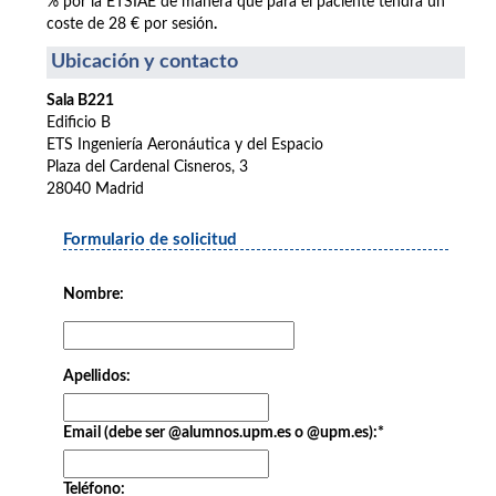
% por la ETSIAE de manera que para el paciente tendrá un
coste de 28 € por sesión
.
Ubicación y contacto
Sala B221
Edificio B
ETS Ingeniería Aeronáutica y del Espacio
Plaza del Cardenal Cisneros, 3
28040 Madrid
Formulario de solicitud
Nombre:
Apellidos:
Email (debe ser @alumnos.upm.es o @upm.es):
*
Teléfono: