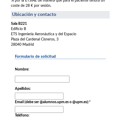
% por la ETSIAE de manera que para el paciente tendrá un
coste de 28 € por sesión
.
Ubicación y contacto
Sala B221
Edificio B
ETS Ingeniería Aeronáutica y del Espacio
Plaza del Cardenal Cisneros, 3
28040 Madrid
Formulario de solicitud
Nombre:
Apellidos:
Email (debe ser @alumnos.upm.es o @upm.es):
*
Teléfono: