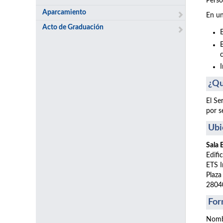
Perso
Aparcamiento
En un
Acto de Graduación
¿Qu
El Se
por s
Ubi
Sala
Edifi
ETS I
Plaza
2804
For
Nomb