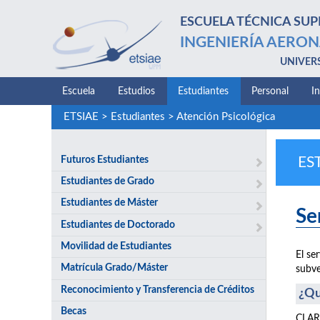
ESCUELA TÉCNICA SUP
INGENIERÍA AERON
UNIVER
Escuela
Estudios
Estudiantes
Personal
I
ETSIAE
>
Estudiantes
>
Atención Psicológica
Futuros Estudiantes
ES
Estudiantes de Grado
Estudiantes de Máster
Se
Estudiantes de Doctorado
Movilidad de Estudiantes
El se
Matrícula Grado/Máster
subve
Reconocimiento y Transferencia de Créditos
¿Qu
Becas
CLARI