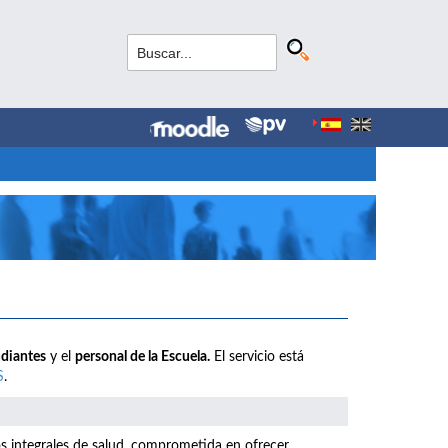
udiantes
y el
personal de la Escuela.
El servicio está
S
.
os integrales de salud, comprometida en ofrecer