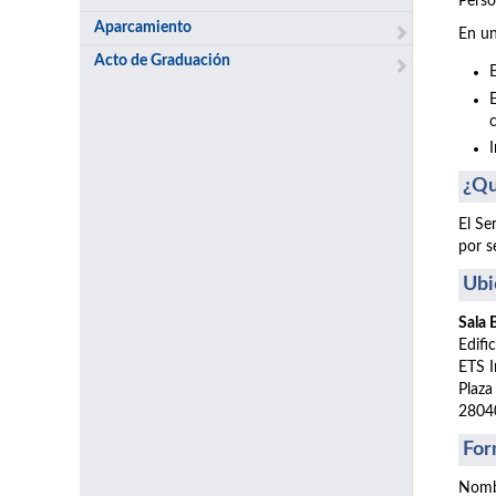
Perso
Aparcamiento
En un
Acto de Graduación
¿Qu
El Se
por s
Ubi
Sala
Edifi
ETS I
Plaza
2804
For
Nomb