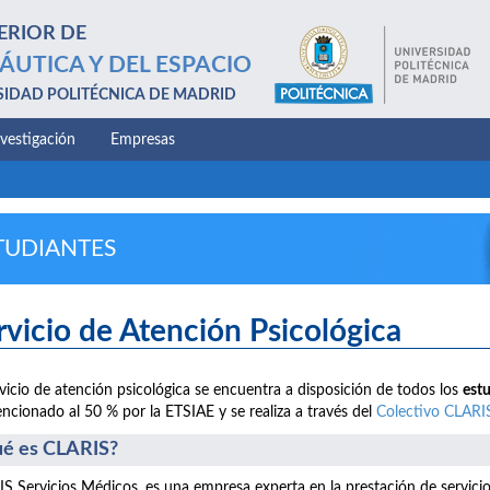
ERIOR DE
ÁUTICA Y DEL ESPACIO
SIDAD POLITÉCNICA DE MADRID
nvestigación
Empresas
TUDIANTES
rvicio de Atención Psicológica
rvicio de atención psicológica se encuentra a disposición de todos los
est
ncionado al 50 % por la ETSIAE y se realiza a través del
Colectivo CLARI
é es CLARIS?
S Servicios Médicos, es una empresa experta en la prestación de servici