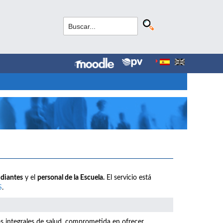
udiantes
y el
personal de la Escuela.
El servicio está
S
.
os integrales de salud, comprometida en ofrecer