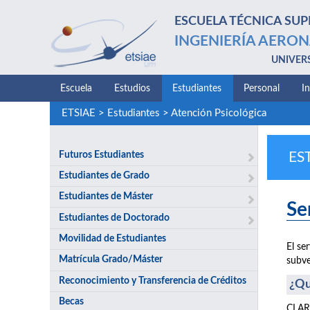
ESCUELA TÉCNICA SUP
INGENIERÍA AERON
UNIVER
Escuela
Estudios
Estudiantes
Personal
I
ETSIAE
>
Estudiantes
>
Atención Psicológica
Futuros Estudiantes
ES
Estudiantes de Grado
Estudiantes de Máster
Se
Estudiantes de Doctorado
Movilidad de Estudiantes
El se
Matrícula Grado/Máster
subve
Reconocimiento y Transferencia de Créditos
¿Qu
Becas
CLARI