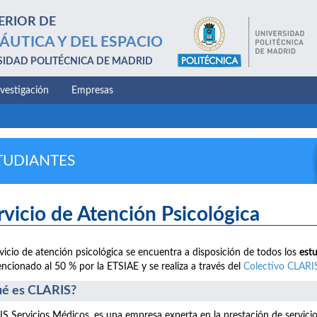
ERIOR DE
ÁUTICA Y DEL ESPACIO
SIDAD POLITÉCNICA DE MADRID
nvestigación
Empresas
TUDIANTES
rvicio de Atención Psicológica
rvicio de atención psicológica se encuentra a disposición de todos los
est
ncionado al 50 % por la ETSIAE y se realiza a través del
Colectivo CLARI
é es CLARIS?
S Servicios Médicos, es una empresa experta en la prestación de servici