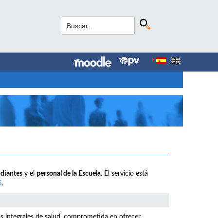
udiantes
y el
personal de la Escuela.
El servicio está
S
.
os integrales de salud, comprometida en ofrecer