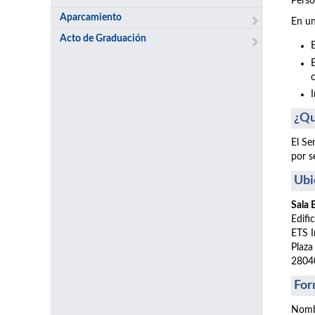
Perso
Aparcamiento
En un
Acto de Graduación
¿Qu
El Se
por s
Ubi
Sala
Edifi
ETS I
Plaza
2804
For
Nomb