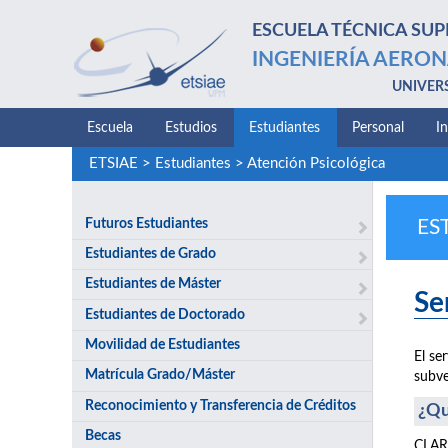
ESCUELA TÉCNICA SUP
INGENIERÍA AERON
UNIVER
Escuela
Estudios
Estudiantes
Personal
I
ETSIAE
>
Estudiantes
>
Atención Psicológica
Futuros Estudiantes
ES
Estudiantes de Grado
Estudiantes de Máster
Se
Estudiantes de Doctorado
Movilidad de Estudiantes
El se
Matrícula Grado/Máster
subve
Reconocimiento y Transferencia de Créditos
¿Qu
Becas
CLARI